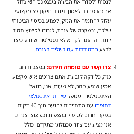
לנסות 'לסדר' את הבעיה בעצמכם הוא גדול,
אך זהו מתכון לאסון. ניסיון תיקון לא מקצועי
עלול להחמיר את הנזק, לפגוע בכיסוי הביטוחי
שלכם, ובמקרה של צנרת, לגרום לפיצוץ חמור
יותר. זה הזמן לקרוא לאינסטלטור שיודע כיצד
לבצע
התמודדות עם כשלים בצנרת
.
צרו קשר עם מומחה חירום:
במצב חירום
כזה, כל דקה קובעת. אתם צריכים איש מקצוע
אמין שיגיע מהר, לא שעות. אני, רונאל
האינסטלטור, מספק
שירותי אינסטלציה
דחופים
עם התחייבות להגעה תוך 40 דקות
במקרי חרום לטיפול בהצפות ובפיצוצי צנרת.
אני מגיע עם ציוד טכנולוגי מתקדם, כולל
משאבות לריקון מים כדי לטפל בבעיה.
חייגו