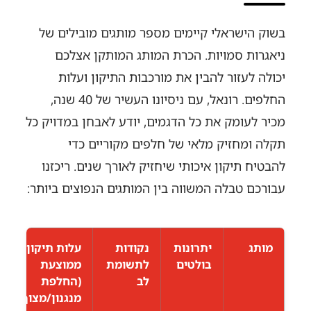
בשוק הישראלי קיימים מספר מותגים מובילים של
ניאגרות סמויות. הכרת המותג המותקן אצלכם
יכולה לעזור להבין את מורכבות התיקון ועלות
החלפים. רונאל, עם ניסיונו העשיר של 40 שנה,
מכיר לעומק את כל הדגמים, יודע לאבחן במדויק כל
תקלה ומחזיק מלאי של חלפים מקוריים כדי
להבטיח תיקון איכותי שיחזיק לאורך שנים. ריכזנו
עבורכם טבלה המשווה בין המותגים הנפוצים ביותר:
מותג
יתרונות
נקודות
עלות תיקון
בולטים
לתשומת
ממוצעת
לב
(החלפת
מנגנון/מצוף)