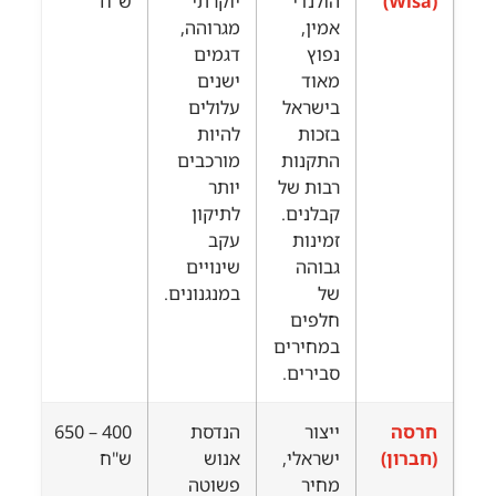
(Wisa)
הולנדי
יוקרתי
ש"ח
אמין,
מגרוהה,
נפוץ
דגמים
מאוד
ישנים
בישראל
עלולים
בזכות
להיות
התקנות
מורכבים
רבות של
יותר
קבלנים.
לתיקון
זמינות
עקב
גבוהה
שינויים
של
במנגנונים.
חלפים
במחירים
סבירים.
חרסה
ייצור
הנדסת
400 – 650
(חברון)
ישראלי,
אנוש
ש"ח
מחיר
פשוטה