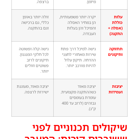
מיומן.
ברצפה.
עלות
יקרה יותר משמעותית,
זולה יותר באופן
כוללת
הן במחיר האסלה
כללי, גם ברכישה
(אסלה +
והמיכל והן בעלות
וגם בהתקנה.
התקנה)
העבודה.
תחזוקה
גישה למיכל דרך פתח
גישה קלה ופשוטה
ותיקונים
שירות מאחורי לחצני
לכל חלקי המנגנון.
ההדחה. תיקון עלול
תיקונים לרוב
להיות מורכב יותר.
פשוטים וזולים
יותר.
יציבות
יציבה מאוד
יציבה מאוד, מעוגנת
ועמידות
כשההתקנה מקצועית.
ישירות לרצפה.
עומדת בעומסים
גבוהים (לרוב עד 400
ק"ג).
שיקולים תכנוניים לפני
ששוברים קירות: המעבר