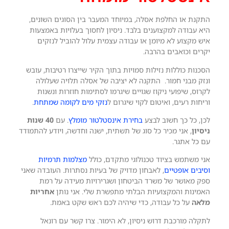
התקנת או החלפת אסלה, במיוחד המעבר בין הסוגים השונים,
היא עבודה למקצוענים בלבד. ניסיון לחסוך בעלויות באמצעות
איש מקצוע לא מיומן או עבודה עצמית עלול להוביל לנזקים
יקרים וכואבים בהרבה.
הסכנות כוללות נזילות סמויות בתוך הקיר שייצרו רטיבות, עובש
ונזק מבני חמור. התקנה לא יציבה של אסלה תלויה שעלולה
לקרוס, שיפועי ניקוז שגויים שיגרמו לסתימות חוזרות ונשנות
וריחות רעים, ואיטום לקוי שיגרום ל
נזקי מים לקומה שמתחת
.
לכן, כל כך חשוב לבצע
בחירת אינסטלטור מומלץ
. עם
40 שנות
ניסיון
, אני מכיר כל סוג של תשתית, ישנה וחדשה, ויודע להתמודד
עם כל אתגר.
אני משתמש בציוד טכנולוגי מתקדם, כולל
מצלמות תרמיות
וסיבים אופטיים
, לאבחון מדויק של בעיות נסתרות. העובדה שאני
ספק מאושר של משרד הביטחון ושגרירויות מעידה על רמת
האמינות והמקצועיות הבלתי מתפשרת שלי. אני נותן
אחריות
מלאה
על כל עבודה, כדי שיהיה לכם ראש שקט באמת.
לתקלה מורכבת דרוש ניסיון, לא הימור. צרו קשר עם רונאל