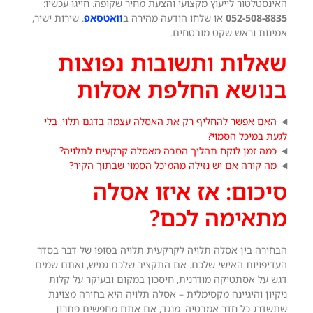
האינסטלטור לייעוץ מקצועי והצעת מחיר שקופה. חייגו עכשיו:
052-508-8835
או שלחו הודעה מהירה ב
וואטסאפ
. שירות ישיר,
אמינות וראש שקט מובטחים.
שאלות ותשובות נפוצות
בנושא החלפת אסלות
האם אפשר להחליף רק את האסלה עצמה בדגם תלוי, בלי
לגעת במיכל הסמוי?
כמה זמן לוקח תהליך הסבה מאסלה קרקעית לתלויה?
מה קורה אם יש נזילה מהמיכל הסמוי שבתוך הקיר?
סיכום: אז איזו אסלה
מתאימה לכם?
הבחירה בין אסלה תלויה לקרקעית תלויה בסופו של דבר בסדר
העדיפויות האישי שלכם. אם התקציב שלכם גמיש, ואתם שמים
דגש על אסתטיקה מודרנית, חיסכון במקום ובעיקר על קלות
ניקיון והיגיינה מקסימלית – אסלה תלויה היא בחירה מצוינת
שתשדרג כל חדר אמבטיה. מנגד, אם אתם מחפשים פתרון