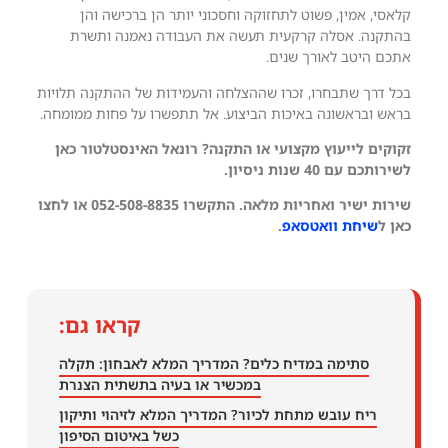
קלאסי, אמין, פשוט לתחזוקה וחסכוני יותר הן ברכישה והן
בהתקנה. אסלה קרקעית תעשה את העבודה נאמנה ותשרת
אתכם היטב לאורך שנים.
בכל דרך שתבחרו, זכרו שההצלחה והעמידות של ההתקנה תלויות
בראש ובראשונה באיכות הביצוע. אל תתפשרו על פחות ממומחה.
זקוקים לייעוץ מקצועי או התקנה? רונאל האינסטלטור כאן
לשירותכם עם 40 שנות ניסיון.
שירות ישיר ואחריות מלאה. התקשרו 052-508-8835 או לחצו
כאן ל
שיחת וואטסאפ
.
קראו גם:
סתימה במדיח כלים? המדריך המלא לאבחון: תקלה
במכשיר או בעיה בתשתית הצנרת
ריח עובש מתחת לכיור? המדריך המלא לזיהוי ותיקון
כשל באיטום הסיפון