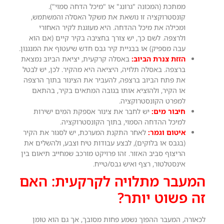
ממתכת (המכונה "גרונג" או "מיכל הדחה סמוי").
קונסטרוקציה זו נושאת את משקל האסלה והמשתמש,
ומכילה את מיכל ההדחה. היא מעוגנת לקיר האחורי
ולרצפה. לשם כך, יש צורך בחציבה בקיר קיים (אם הוא
עבה מספיק) או בבניית קיר גבס חדש שיעטוף את המנגנון.
הזזת צנרת הביוב:
באסלה קרקעית, יציאת הביוב נמצאת
ברצפה. באסלה תלויה, היציאה היא מהקיר. לכן, יש לבטל
את פתח הביוב ברצפה, להעביר את הצינור בתוך הרצפה
או הקיר, ולהוציא אותו בגובה המתאים בקיר, בהתאם
למפרט הקונסטרוקציה.
חיבור מים:
יש לחבר את צינור אספקת המים ישירות
למיכל ההדחה הסמוי, בתוך הקונסטרוקציה.
איטום וגמר:
לאחר התקנת המערכת, יש לסגור את הקיר
(בגבס או בלוקים), לבצע עבודות טיח וצבע, ולהשלים את
הריצוף סביב האזור. זהו פרויקט מורכב שמחייב תיאום בין
אינסטלטור, רצף ואיש גבס/טייח.
המעבר מתלויה לקרקעית: האם
זה פשוט יותר?
לכאורה, המעבר ההפוך נשמע פחות מסובך, אך גם הוא טומן