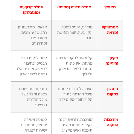
מאפיין
אסלה תלויה (סמויה)
אסלה קרקעית
(מונובלוק)
אסתטיקה
מודרני, מינימליסטי,
קלאסי, מוכר, מגוון
ומראה
'נקי' בעין, יוצר תחושת
רחב של עיצובים
מרחב.
מסורתיים
ומודרניים.
ניקיון
קל מאוד לניקוי הרצפה
קשה לנקות סביב
והיגיינה
מתחת. אין פינות
הבסיס ובחיבור
נסתרות לצבירת אבק
לרצפה, אזורים אלו
ולכלוך.
נוטים לצבור אבק.
חיסכון
מעולה לחדרים קטנים.
תופסת יותר שטח
במקום
מיכל ההדחה בתוך
רצפה וחלל בשל
הקיר חוסך מקום יקר.
מיכל ההדחה
החיצוני.
מורכבות
מורכבת, דורשת הכנה
פשוטה וישירה
התקנה
בקיר, קונסטרוקציה
יחסית, מתחברת
תומכת ואיש מקצוע
ישירות לצנרת