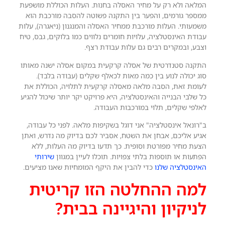
המלאה ולא רק על מחיר האסלה בחנות. העלות הכוללת מושפעת
ממספר גורמים, והפער בין התקנה פשוטה להסבה מורכבת הוא
משמעותי. העלות מורכבת ממחיר האסלה והמנגנון (ניאגרה), עלות
עבודת האינסטלציה, עלויות חומרים נלווים כמו בלוקים, גבס, טיח
וצבע, ובמקרים רבים גם עלות עבודת רצף.
התקנה סטנדרטית של אסלה קרקעית במקום אסלה ישנה מאותו
סוג יכולה לנוע בין כמה מאות לכאלף שקלים (עבודה בלבד).
לעומת זאת, הסבה מלאה מאסלה קרקעית לתלויה, הכוללת את
כל שלבי הבנייה והאינסטלציה, היא פרויקט יקר יותר שיכול להגיע
לאלפי שקלים, תלוי במורכבות העבודה.
ב"רונאל אינסטלציה" אני דוגל בשקיפות מלאה. לפני כל עבודה,
אגיע אליכם, אבחן את השטח, אסביר לכם בדיוק מה נדרש, ואתן
הצעת מחיר מפורטת וסופית. כך תדעו בדיוק מה העלות, ללא
הפתעות או תוספות בלתי צפויות. תוכלו לעיין במגוון
שירותי
האינסטלציה שלנו
כדי להבין את היקף המומחיות שאנו מציעים.
למה ההחלטה הזו קריטית
לניקיון והיגיינה בבית?