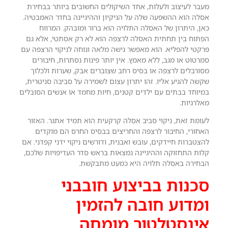
מעבר לעיצוב ולעלות, אחד השיקולים החשובים ביותר בבחירת
אסלה הוא ההשפעה שלה על הניקיון וההיגיינה בחדר האמבטיה.
כאן, היתרון של האסלה התלויה הוא ברור ומובהק. המרווח
הפתוח בין תחתית האסלה לרצפה הוא לא רק אסתטי, אלא גם
פרקטי להפליא. הוא מאפשר גישה מלאה ונוחה לניקוי הרצפה עם
סמרטוט או מגב, ללא מאמץ. אין יותר פינות נסתרות, חיבורים
מסורבלים לרצפה או בסיס רחב שצוברים אבק, שערות ולכלוך
שקשה להגיע אליו. זהו יתרון עצום לשמירה על סביבה סניטרית,
במיוחד בבתים עם ילדים קטנים, חיות מחמד או אנשים הסובלים
מאלרגיות.
לעומת זאת, ניקוי סביב אסלה קרקעית הוא תמיד אתגר. האזור
האחורי, החיבור לרצפה והחריצים בבסיס החרס הם מוקדים
להצטברות חיידקים, עובש ואבנית, ודורשים ניקוי ידני קפדני. אם
קלות התחזוקה וההיגיינה נמצאות בראש סדר העדיפויות שלכם,
הבחירה באסלה תלויה היא כמעט מתבקשת.
סכנות בביצוע חובבני
ומדוע חובה להזמין
אינסטלטור מומחה