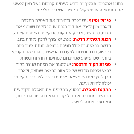
בחובו אתגרים. תהליך זה נדרש לעיתים קרובות בשל רצון לפשט
את התחזוקה או משיקולי תקציב. השלבים כוללים:
פירוק ופינוי:
יש לפרק בזהירות את האסלה התלויה,
ולאחר מכן לפרק את קיר הגבס או הבלוקים שעוטף את
הקונסטרוקציה, ולפרק את קונסטרוקציית המתכת עצמה.
הכנת תשתית חדשה:
כעת, יש צורך להכין נקודת ביוב
חדשה ברצפה. זה כולל חציבה ברצפה, הנחת צינור ביוב
בשיפוע הנכון וחיבורו למערכת הראשית. זהו השלב הקריטי
ביותר, שכן שיפוע שגוי יגרום לסתימות חוזרות ונשנות.
סגירת הקיר והרצפה:
יש לסגור את הפתח שנוצר בקיר,
לבצע איטום מחדש של כל אזור הרצפה שנחצב, ולאחר
מכן לרצף מחדש. מציאת אריחים זהים לאריחים הקיימים
יכולה להיות אתגר.
התקנת האסלה:
לבסוף, מתקינים את האסלה הקרקעית
החדשה, מחברים אותה לנקודת המים והביוב החדשות,
ומקבעים אותה לרצפה.