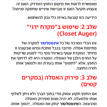
מאפשרת לראות את מיקום החפץ המדויק. האם זה
צעצוע תקוע? האם זו מברשת שיניים שחמקה פנימה?
הידיעה הזו קובעת באיזה כלי נכון להשתמש.
שלב 2: שימוש ב"מקדח ידני"
(Closet Auger)
זהו הכלי המרכזי של כל
אינסטלטור
למקרה של
סתימות אסלה. מדובר בכבל מתכת גמיש שבקצהו וו
מיוחד. המקדח עטוף בשרוול גומי כדי למנוע שריטות
על החרס הלבן של האסלה. המטרה היא לא לדחוף את
החפץ, אלא "לתפוס" אותו בעזרת הוו ולמשוך אותו
חזרה החוצה.
שלב 3: פירוק האסלה (במקרים
קשים)
אם החפץ תקוע עמוק מדי בתוך הברך ולא ניתן לשלוף
אותו מלמעלה, לא יהיה מנוס מפירוק האסלה
מהרצפה. ה
אינסטלטור
ינתק את האסלה , יהפוך אותה