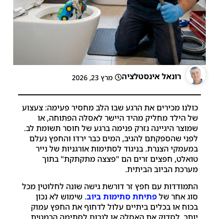
רונאל אינסטלציה
מרץ 23, 2026
כולנו מכירים את הרגע שבו הלב מחסיר פעימה: צעצוע
של הילד מחליק מהיד היישר לאסלה הפתוחה, או
שמוצר היגיינה נזרק פנימה ברגע של חוסר תשומת לב.
לפני שהספקתם להגיב, המים כבר ירדו והחפץ נעלם
במעמקי הצנרת. בניגוד לסתימות אורגניות של נייר
טואלט, חפצים זרים הם "פצצה מתקתקת" בתוך
מערכת הביוב הביתית.
התמודדות עם חפץ זר דורשת גישה שונה לחלוטין מכל
סוג אחר של
פתיחת סתימות ביוב
. שימוש לא נכון
בכוח או בכלים ביתיים עלול לדחוף את החפץ עמוק
יותר, לסדוק את האסלה או לגרום לסתימה הרמטית