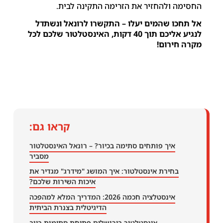
החסימה ולהחזיר את הזרימה התקינה לבית.
אל תחכו שהמים יעלו – התקשרו לרונאל ונשתדל
לנגיע אליכם תוך 40 דקות, האינסטלטור שלכם לכל
מקרה חירום!
קראו גם:
איך פותחים סתימה בכיור? – רונאל האינסטלטור
מסביר
בחירת אינסטלטור: איך המושג "מידרג" מגדיר את
איכות השירות שלכם?
אינסטלציה חכמה 2026: המדריך המלא למהפכה
הדיגיטלית בצנרת הביתית
אינסטלטור בירושלים פתיחת סתימות ביוב