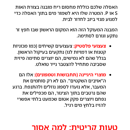
האסלה שלכם כוללת מחסום ריח מובנה בצורת האות
S או P. המטרה שלו היא לשמור מים בתוך האסלה כדי
למנוע מגזי ביוב לחדור לבית.
המבנה המעוקל הזה הוא המקום הראשון שבו חפץ זר
נתקע וגורם לסתימה.
צעצועי פלסטיק:
צעצועים קשיחים (כמו מכוניות
קטנות או דמויות לגו) נתקעים בעיקול הראשון.
בגלל שהם לא גמישים, הם יוצרים סתימה פיזית
שסביבה מתחיל להצטבר נייר טואלט.
מוצרי היגיינה (תחבושות וטמפונים):
אלו הם
ה"אויבים השקטים". הם לא רק סותמים את
המעבר, אלא נועדו לספוג נוזלים ולהתנפח. ברגע
שהם נרטבים בתוך הצינור, הם מכפילים את
נפחם ויוצרים פקק אטום שכמעט בלתי אפשרי
להזיז בלחץ מים רגיל.
טעות קריטית: למה אסור