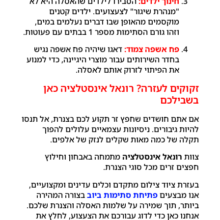
חינוך ילדים:
הסבירו לילדים שהאסלה היא לא
"מנהרת שיגור" לצעצועים. ילדים קטנים
מוקסמים מהאופן שבו דברים נעלמים במים,
וזהו גורם הסתימות מספר 1 בבתים עם פעוטות.
פח אשפה צמוד:
דאגו שיהיה פח אשפה נגיש
בחדר השירותים עבור מוצרי היגיינה, כדי למנוע
את הפיתוי לזרוק אותם לאסלה.
זקוקים לעזרה? רונאל אינסטלציה כאן
בשבילכם
אם אתם חושדים שחפץ זר תקוע לכם בצנרת, אל תנסו
להיות גיבורים. ניסיונות עצמאיים עלולים להפוך
תקלה של כמה מאות שקלים לנזק של אלפים.
צוות
רונאל אינסטלציה
מתמחה באבחון וחילוץ
חפצים זרים מכל סוגי הצנרת.
בעזרת ציוד צילום מתקדם וכלים עדינים ומקצועיים,
אנו מבצעים
פתיחת סתימות ביוב
בצורה המהירה
ביותר, תוך שמירה על שלמות האסלה והצנרת שלכם.
אנחנו כאן כדי לדוג עבורכם את הצעצוע, לחלץ את