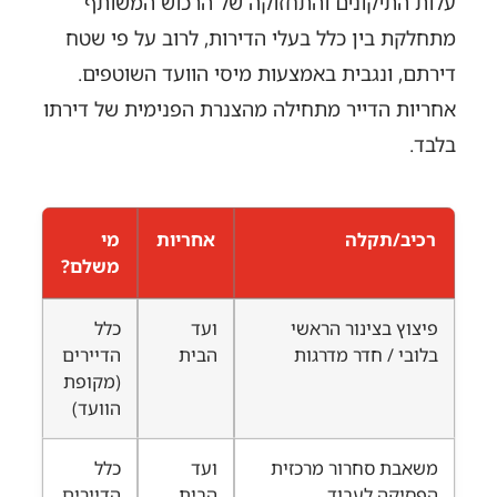
עלות התיקונים והתחזוקה של הרכוש המשותף
מתחלקת בין כלל בעלי הדירות, לרוב על פי שטח
דירתם, ונגבית באמצעות מיסי הוועד השוטפים.
אחריות הדייר מתחילה מהצנרת הפנימית של דירתו
בלבד.
רכיב/תקלה
אחריות
מי
משלם?
פיצוץ בצינור הראשי
ועד
כלל
בלובי / חדר מדרגות
הבית
הדיירים
(מקופת
הוועד)
משאבת סחרור מרכזית
ועד
כלל
הפסיקה לעבוד
הבית
הדיירים