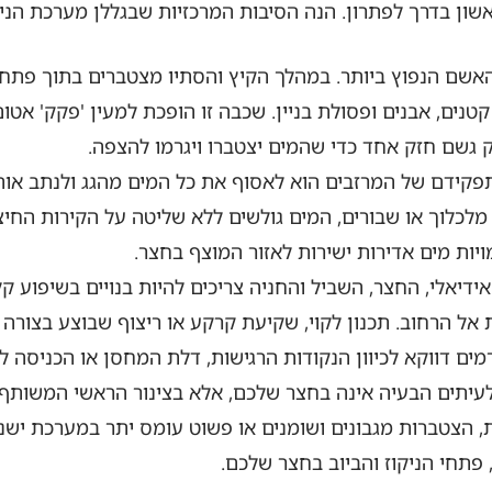
שון בדרך לפתרון. הנה הסיבות המרכזיות שבגללן מערכת הנ
אשם הנפוץ ביותר. במהלך הקיץ והסתיו מצטברים בתוך פתחי הנ
 קטנים, אבנים ופסולת בניין. שכבה זו הופכת למעין 'פקק' א
 גשם חזק אחד כדי שהמים יצטברו ויגרמו להצפה.
קידם של המרזבים הוא לאסוף את כל המים מהגג ולנתב אות
מלכלוך או שבורים, המים גולשים ללא שליטה על הקירות החיצו
מויות מים אדירות ישירות לאזור המוצף בחצר.
דיאלי, החצר, השביל והחניה צריכים להיות בנויים בשיפוע ק
 אל הרחוב. תכנון לקוי, שקיעת קרקע או ריצוף שבוצע בצורה ל
רמים דווקא לכיוון הנקודות הרגישות, דלת המחסן או הכניסה 
עיתים הבעיה אינה בחצר שלכם, אלא בצינור הראשי המשותף א
הצטברות מגבונים ושומנים או פשוט עומס יתר במערכת ישנה, 
פתחי הניקוז והביוב בחצר שלכם.