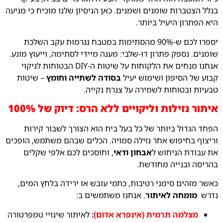
בגלל הצטברות שומנים ושמנים. כאן הניסיון שלנו מוכיח כי מניעה
היא הפתרון היעיל ביותר.
יספרו לכם ש-90% מהסתימות במטבח נגרמות עקב השלכת
שומנים. נספק פתרון דו-שלבי: מענה מיידי לסתימה, וייעוץ מונע.
אנחנו מנחים את הלקוחות על שיטות ה-DIY הבטוחות לניקוי
קבוע של הסיפון ושימוש יעיל
בסודה לשתייה וחומץ
– שיטות
טבעיות ובטוחות לשמירה על צנרת נקייה.
איתור נזילות וליקויים ללא הרס: דיוק של 100%
הפחד הגדול ביותר של כל בעל בית הוא הצורך לשבור קירות
וריצוף בחיפוש אחר נזילה סמויה. הכלים שבהם משתמש, הופכים
את עבודת הניחוש ל
אבחון ודאי
, וחוסכים לכם אלפי שקלים
בהריסה ובנייה מחודשת.
כאשר מזהים סימני רטיבות, כתמי עובש או ירידה בלחץ המים,
נדרש
מומחה לאיתור
. אנחנו משתמשים ב:
מצלמה תרמית (אינפרא אדום):
לאיתור שינויי טמפרטורה