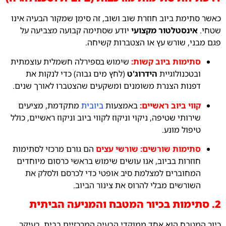
כאשר סתימת ביוב חוזרת שוב ושוב, זה סימן שמקור הבעיה אינו
שטחי.
אינסטלטור מקצועי
יודע שסתימה קבועה מצביעה על
פגם מבני, שורש עץ או הצטברות קשיחה.
סתימות ביוב קשות:
שימוש בספירלה חשמלית עוצמתית
ובטכנולוגיית
הידרוג'ט
(לחץ מים גבוה) כדי לנקות את
דפנות הצנרת משומנים ומשקעים שהצטברו לאורך שנים.
קווי ביוב ראשיים:
באמצעות
ביובית
מתקדמת, מציעים
שירותי שטיפה, ניקוי וניקוז לקווי ביוב וניקוז ראשיים, כולל
טיפול מונע.
סתימות שורשים:
שורשי עצים
הם גורם מרכזי לסתימות
חוזרות בביוב, אנו עושים שימוש בראשי כרסום מיוחדים
המחוברים למצלמת סיב אופטי כדי לכרסם ולסלק את
השורשים מבלי להרוס את צינור הביוב.
2. סתימות בכיור המטבח והמניעה הביתית
כיור המטבח הוא אחד ממוקדי הבעיה המרכזיים בבית, בעיקר