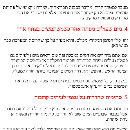
טרד הריח, מדובר בסכנה תברואתית. שירות מקצועי של
פתיחת
יוב
לא רק ישחרר את הסתימה, אלא גם ישטוף את הקו
 ופסולת מרקיבה.
 הסימן המלחיץ מכולם, והוא מעיד על כך שקריסת המערכת כבר
.
ורידים את המים באסלה ופתאום רואים מים (ולעיתים גם
ולים מפתח הביקורת שבתוך המקלחון או מקופסת הביקורת
ה אומר שהמים שניסיתם להוריד נתקלו ב"קיר" אטום בתוך
ראשי, וחיפשו את דרך המילוט הנמוכה ביותר חזרה למעלה.
, כל שימוש נוסף במים בבית יגרום להצפה. עצרו מיד את
מים והזעיקו אינסטלטור.
 הסתימה בעזרת פומפה או קפיץ ידני, והכל היה נראה בסדר.
ר שבועיים המים שוב לא יורדים. סתימות חוזרות ונשנות הן
רה.
 היא שהטיפול שעשיתם היה קוסמטי בלבד (יצר חור קטן בתוך