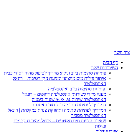
 הבית
ירותים שלנו
פתיחת סתימות ביוב וניקוז: מדריך לטיפול מהיר ויסודי בבית
איתור נזילות מים מקצועי ומניעת נזקי רטיבות – רונאל
האינסטלטור
פתיחת סתימות ביוב ואינסטלציה
מענה מיידי לשירותי אינסטלציה דחופים – רונאל
האינסטלטור שירות SOS 24 שעות ביממה
המדריך לפתיחת סתימה בכל סוגי האסלות
המדריך לפתיחת סתימה ותחזוקת צנרת במקלחת | רונאל
האינסטלטור מסביר
שאיבת הצפות מים מקצועית – טיפול מהיר בנזקי מים
ונזילות
ורי פעילות