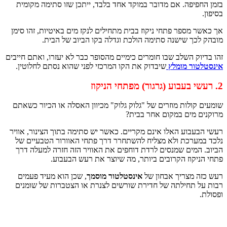
יפה. אם מדובר במוקד אחד בלבד, ייתכן שזו סתימה מקומית
מספר פתחי ניקוז בבית מתחילים לנקז מים באיטיות, זהו סימן
ך שישנה סתימה הולכת וגדלה בקו הביוב של הבית.
ק השלב שבו חומרים כימיים מהסופר כבר לא יעזרו, ואתם חייבים
ור מומלץ
שיבדוק את הקו המרכזי לפני שהוא נסתם לחלוטין.
ולות מוזרים של "גלוק גלוק" מכיוון האסלה או הכיור כשאתם
מים במקום אחר בבית?
בוע האלו אינם מקריים. כאשר יש סתימה בתוך הצינור, אוויר
ערכת ולא מצליח להשתחרר דרך פתחי האוורור הטבעיים של
מים שמנסים לרדת דוחפים את האוויר הזה חזרה למעלה דרך
קוז הקרובים ביותר, מה שיוצר את רעש הבעבוע.
 מצריך אבחון של
אינסטלטור מוסמך
, שכן הוא מעיד פעמים
 תחילתה של חדירת שורשים לצנרת או הצטברות של שומנים