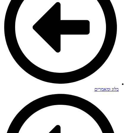
וג ומאמרים