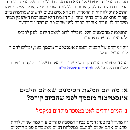
יוב הביתית שלנו היא כמו מערכת כלי הדם של הבית: כל עוד
 בצורה חלקה, אנחנו בכלל לא חושבים עליה. אבל כשיש סתימה,
כולה להיות הרסנית. רוב האנשים נוטים לחשוב שסתימות ביוב
אום, ביום בהיר אחד. אך האמת היא שמערכת השופכין תמיד
נו נורות אזהרה הרבה לפני שההצפה הגדולה מתרחשת.
מהסימנים הללו מובילה לרוב למצב חירום, לנזק לרכוש
 כספיות מיותרות.
קדם של הבעיה והזמנת
אינסטלטור מוסמך
בזמן, יכולים לחסוך
מת נפש.
 5 הסימנים המובהקים שמעידים כי הצנרת שלכם זקוקה בדחיפות
מקצועי של
פתיחת סתימות ביוב
.
 הם חמשת הסימנים שאתם חייבים
לטור מוסמך לפני שהביוב קורס?
 בקטנה: המים בכיור המטבח לוקחים עוד כמה שניות לרדת,
אתם שמים לב שגם במקלחת המים מצטברים סביב הרגליים