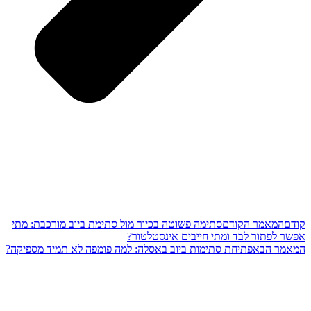
מר הקודם
סתימה פשוטה בכיור מול סתימת ביוב מורכבת: מתי
ור לבד ומתי חייבים אינסטלטור?
הבא
פתיחת סתימות ביוב באסלה: למה פומפה לא תמיד מספיקה?