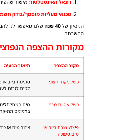
רונאל האינסטלטור:
אישור שהפיר י
טכנאי מעליות מוסמך/בודק חשמל
הניסיון של
40 שנה
שלנו מאפשר לנו להבי
ההשבתה.
מקורות ההצפה הנפוצים
מקור ההצפה
תיאור הבעיה
כשל ניקוז חיצוני
סתימת ביוב או כ
למים לזרום לעב
כשל איטום מבני
מים המחלחלים ד
בחניונים תת-קרק
פיצוץ צנרת ביוב או
צינור מים או כי
מים סמוכה