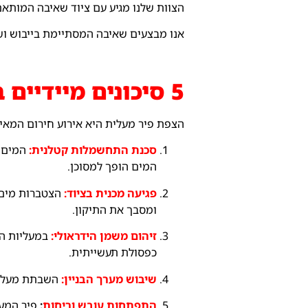
הצוות שלנו מגיע עם ציוד שאיבה המותאם
אנו מבצעים שאיבה המסתיימת בייבוש וש
5 סיכונים מיידיים בהצפת פיר מעלית (ולמה אסור לדחות)
הצפת פיר מעלית היא אירוע חירום המאיים
סכנת התחשמלות קטלנית:
המים ב
המים הופך למסוכן.
פגיעה מכנית בציוד:
הצטברות מים 
ומסבך את התיקון.
זיהום משמן הידראולי:
במעליות הי
כפסולת תעשייתית.
שיבוש מערך הבניין:
השבתת מעלית 
התפתחות עובש וריחות
:
פיר המעל