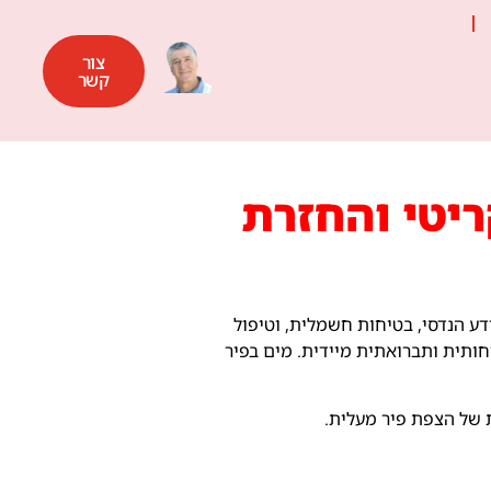
צור
קשר
ריטי והחזרת
נה פעולת אינסטלציה שגרתית – זוהי פעולת חילוץ חירום S.O.S המשלבת ידע הנדסי, בטיחות חשמלית, וטיפול
חותית ותברואתית מיידית. מים בפיר
 של הצפת פיר מעלית.