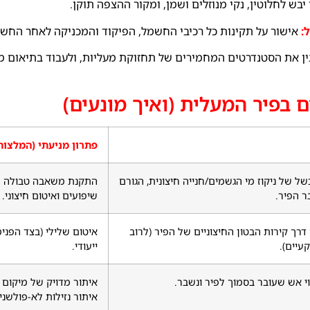
בש לחלוטין, נקי מנוזלים ושמן, ומקור ההצפה תוקן.
:
אישור על תקינות כל רכיבי החשמל, הפיקוד והמכניקה לאחר החשי
ן את הסטנדרטים המחמירים של תחזוקת מעליות, ולעבוד בתיאום מ
 בפיר המעלית (ואיך מונעים)
פתרון מניעתי (המלצות
של של ניקוז מי הגשמים/חנייה חיצונית, הגורם
התקנת משאבה טבולה עם 
ר הפיר.
שיפועים ואיטום חיצוני.
רך קירות הבטון החיצוניים של הפיר (לרוב
איטום שלילי (בצד הפני
עיים).
ייעודי.
בוי אש שעובר בסמוך לפיר ונשבר.
איתור מדויק של מיקום ה
איתור נזילות לא-פולשני