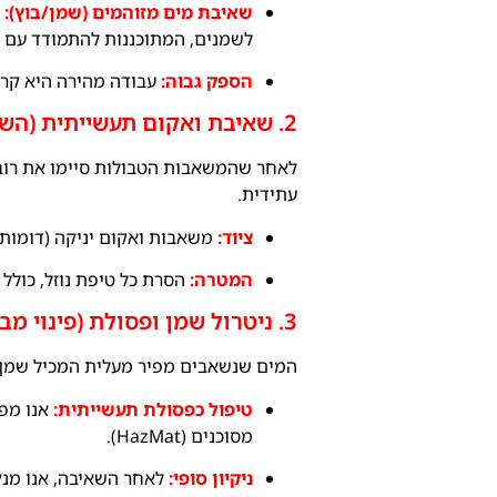
שאיבת מים מזוהמים (שמן/בוץ):
א
לשמנים, המתוכננות להתמודד עם נו
הספק גבוה:
עבודה מהירה היא קרי
2. שאיבת ואקום תעשייתית (השלב הסופי)
לאחר שהמשאבות הטבולות סיימו את רוב 
עתידית.
ציוד:
משאבות ואקום יניקה (דומות 
המטרה:
הסרת כל טיפת נוזל, כולל
3. ניטרול שמן ופסולת (פינוי מבוקר)
המים שנשאבים מפיר מעלית המכיל שמן הידר
טיפול כפסולת תעשייתית:
אנו מפר
מסוכנים (HazMat).
ניקיון סופי:
לאחר השאיבה, אנו מנק