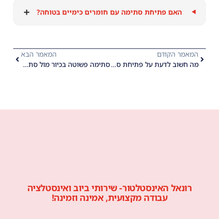
+
האם פתיחת סתימה עם חומרים כימיים בטוחה?
המאמר הקודם
המאמר הבא
מה חשוב לדעת על פתיחת סתימות ביוב: ואיך להימנע מטעויות
סתימה פשוטה בכיור מול סתימת ביוב מורכבת: מתי אפשר לפתור לבד ומתי חייבים אינסטלטור?
רונאל האינסטלטור- שירותי ביוב ואינסטלציה
עבודה מקצועית, אמינה וזמינה!