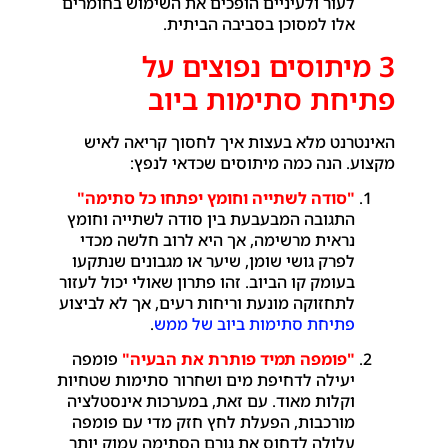
לעור ולעיניים הופכים את השימוש בחומרים
אלו למסוכן בסביבה הביתית.
3 מיתוסים נפוצים על
פתיחת סתימות ביוב
האינטרנט מלא בעצות איך לחסוך קריאה לאיש
מקצוע. הנה כמה מיתוסים שכדאי לנפץ:
"סודה לשתייה וחומץ יפתחו כל סתימה"
התגובה המבעבעת בין סודה לשתייה וחומץ
נראית מרשימה, אך היא לרוב חלשה מכדי
לפרק גושי שומן, שיער או מגבונים שנתקעו
בעומק קו הביוב. זהו פתרון שאולי יכול לעזור
לתחזוקה מונעת וריחות רעים, אך לא לביצוע
פתיחת סתימות ביוב של ממש
.
"פומפה תמיד פותרת את הבעיה"
פומפה
יעילה לדחיפת מים ושחרור סתימות שטחיות
וקלות מאוד. עם זאת, במערכות אינסטלציה
מורכבות, הפעלת לחץ חזק מדי עם פומפה
עלולה לדחוס את גורם הסתימה עמוק יותר