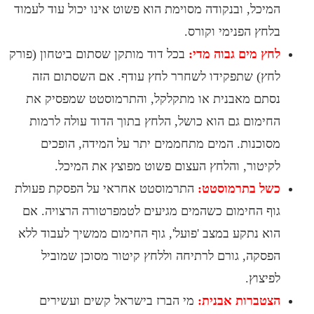
יכל, ובנקודה מסוימת הוא פשוט אינו יכול עוד לעמוד
חץ הפנימי וקורס.
ץ מים גבוה מדי:
בכל דוד מותקן שסתום ביטחון (פורק
ץ) שתפקידו לשחרר לחץ עודף. אם השסתום הזה
תם מאבנית או מתקלקל, והתרמוסטט שמפסיק את
ימום גם הוא כושל, הלחץ בתוך הדוד עולה לרמות
וכנות. המים מתחממים יתר על המידה, הופכים
יטור, והלחץ העצום פשוט מפוצץ את המיכל.
ל בתרמוסטט:
התרמוסטט אחראי על הפסקת פעולת
ף החימום כשהמים מגיעים לטמפרטורה הרצויה. אם
א נתקע במצב 'פועל', גוף החימום ממשיך לעבוד ללא
סקה, גורם לרתיחה וללחץ קיטור מסוכן שמוביל
יצוץ.
טברות אבנית:
מי הברז בישראל קשים ועשירים