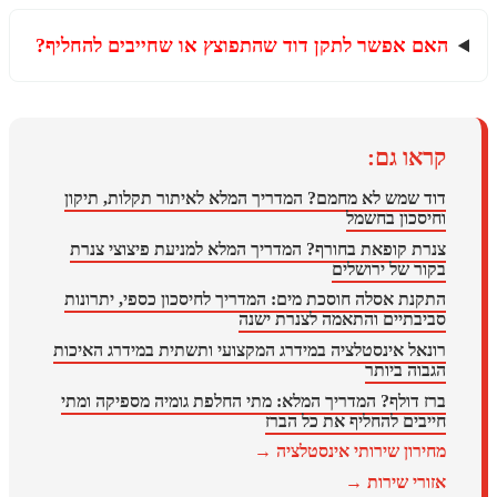
ם אפשר לתקן דוד שהתפוצץ או שחייבים להחליף?
או גם:
ד שמש לא מחמם? המדריך המלא לאיתור תקלות, תיקון
יסכון בחשמל
רת קופאת בחורף? המדריך המלא למניעת פיצוצי צנרת
ור של ירושלים
קנת אסלה חוסכת מים: המדריך לחיסכון כספי, יתרונות
יבתיים והתאמה לצנרת ישנה
נאל אינסטלציה במידרג המקצועי ותשתית במידרג האיכות
בוה ביותר
ז דולף? המדריך המלא: מתי החלפת גומיה מספיקה ומתי
יבים להחליף את כל הברז
ירון שירותי אינסטלציה →
ורי שירות →