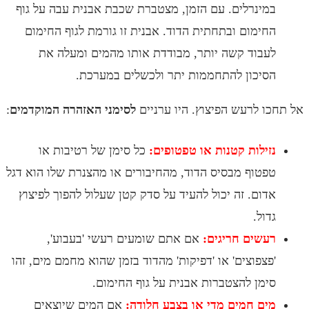
ינרלים. עם הזמן, מצטברת שכבת אבנית עבה על גוף
ימום ובתחתית הדוד. אבנית זו גורמת לגוף החימום
בוד קשה יותר, מבודדת אותו מהמים ומעלה את
יכון להתחממות יתר ולכשלים במערכת.
 לרעש הפיצוץ. היו ערניים
לסימני האזהרה המוקדמים
:
ילות קטנות או טפטופים:
כל סימן של רטיבות או
טוף מבסיס הדוד, מהחיבורים או מהצנרת שלו הוא דגל
ום. זה יכול להעיד על סדק קטן שעלול להפוך לפיצוץ
ול.
שים חריגים:
אם אתם שומעים רעשי 'בעבוע',
צפוצים' או 'דפיקות' מהדוד בזמן שהוא מחמם מים, זהו
מן להצטברות אבנית על גוף החימום.
ם חמים מדי או בצבע חלודה:
אם המים שיוצאים