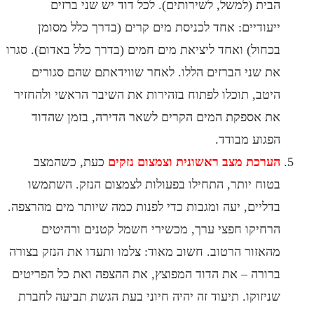
ית (למשל, לשירותים). לכל דוד יש שני ברזים
עודיים: אחד לכניסת מים קרים (בדרך כלל מסומן
חול) ואחד ליציאת מים חמים (בדרך כלל באדום). סגרו
 שני הברזים הללו. לאחר שווידאתם שהם סגורים
טב, תוכלו לפתוח בזהירות את השיבר הראשי ולהחזיר
 אספקת המים הקרים לשאר הדירה, בזמן שהדוד
גוע מבודד.
רכת מצב ראשונית וצמצום נזקים
כעת, כשהמצב
וח יותר, התחילו בפעולות לצמצום הנזק. השתמשו
ליים, יעה ומגבות כדי לפנות כמה שיותר מים מהרצפה.
חיקו חפצי ערך, מכשירי חשמל קטנים ורהיטים
אזור הרטוב. חשוב מאוד: צלמו ותעדו את הנזק בצורה
ורה – את הדוד המפוצץ, את ההצפה ואת כל הפריטים
יזוקו. תיעוד זה יהיה חיוני בעת הגשת תביעה לחברת