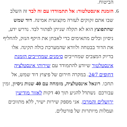
יטוח.
מנת אינסטלטור: אל תתמודדו עם זה לבד
זה השלב
ו אתם זקוקים לעזרה מקצועית אמינה.
דוד שמש
תפוצץ
הוא לא תקלה שניתן לפתור לבד. נדרש ידע,
סיון וכלים מתאימים כדי לאבחן את היקף הנזק, להחליף
 הדוד בבטחה ולוודא שהמערכת כולה תקינה. אלו
יוק המצבים שמחייבים
סימנים שמחייבים הזמנת
נסטלטור
שיודע להתמודד עם
שירותי אינסטלציה
ופים 24/7
.
במקרה חירום של פיצוץ דוד שמש, אל
כו.
רונאל אינסטלציה, מומחה עם 40 שנות ניסיון
, זמין
ורכם נשתדל להגיע תוך 40 דקות
לאזור מודיעין
ושלים והמרכז
.
אני מספק שירות ישיר, ללא מתווכים
מלות מיותרות של פורטלים.