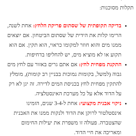
סוכנות:
יקה תקופתית של שסתום פריקת הלחץ:
אחת לשנה,
ימו קלות את הידית של שסתום הביטחון. אם יוצאים
נו מים והוא חוזר למקומו כראוי, הוא תקין. אם הוא
וע או לא מוציא מים, יש להחליפו בדחיפות.
קנת מפחית לחץ:
אם אתם גרים באזור עם לחץ מים
וה (למשל, בקומות נמוכות בבניין רב קומות), מומלץ
תקין מפחית לחץ בכניסת המים לדירה. זה יגן לא רק
 הדוד אלא על כל מערכת האינסטלציה.
קוי אבנית מקצועי:
אחת ל-3-4 שנים, הזמינו
נסטלטור לרוקן את הדוד ולנקות ממנו את האבנית
צטברה. פעולה זו משפרת את יעילות החימום
אריכה את חיי הדוד.