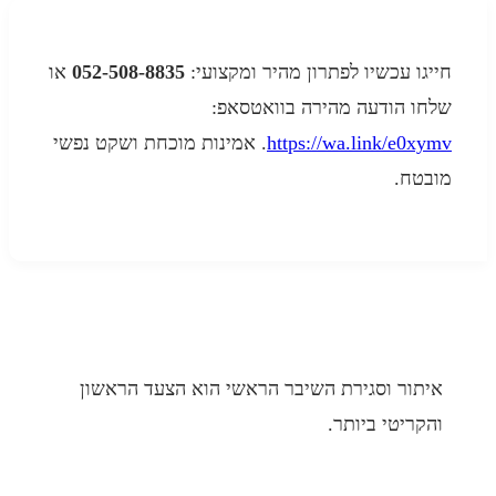
גו עכשיו לפתרון מהיר ומקצועי:
052-508-8835
או
ו הודעה מהירה בוואטסאפ:
https://wa.link/e0x
. אמינות מוכחת ושקט נפשי
טח.
תור וסגירת השיבר הראשי הוא הצעד הראשון
קריטי ביותר.