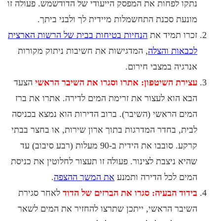
קו לפחות את המפסק הייעודי של הדודשמש. פעולה זו
נעת סכנת התחשמלות מיידית לך ולבני ביתך.
רו תמיד את
הנחיות בטיחות בבית של הרשות הארצית
באות והצלה
, המדגישות את חשיבות ניתוק מקורות
רגיה במצבי חירום.
ירת השיטפון: אתרו וסגרו את השיבר הראשי
הצעד
א הוא לעצור את זרימת המים לדירה. אתרו את ברז
ים הראשי (השיבר). ברוב הדירות הוא נמצא בכניסה
ית, בחדר המדרגות בתוך ארון שירות, או בחצר בבתי
קרקע. סובבו את הידית ב-90 מעלות (רבע סיבוב) עד
יא ניצבת לצינור. פעולה זו תעצור לחלוטין את כניסת
ים לכל הדירה ותמנע
את המשך ההצפה
.
דוד הבעיה: סגרו את הברזים של הדוד
לאחר סגירת
יבר הראשי, ייתכן שתרצו להחזיר את המים לשאר