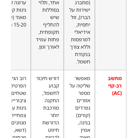
(מתברג
אחד, תלוי
ערוגה קטנה,
ישירות על
בסוללות
גינות קטנות
הברז), זול
שיש
מאוד (עד
יחסית,
להחליף
15-20 מ"ר).
אידיאלי
תקופתית,
למרפסות
פחות עמיד
וללא צורך
לאורך זמן.
בנקודת
חשמל.
מחשב
מאפשר
דורש חיבור
רוב הגינות
רב-קוי
שליטה על
קבוע
הפרטיות,
(AC)
מספר
לחשמל,
שטחים
אזורים
התקנה
ציבוריים,
נפרדים
מורכבת
גינות עם סוגי
(קווים)
יותר
צמחייה
בגינה,
הדורשת
מגוונים
אמין
חיווט
(דשא,
מאוד,
לברזים
פרחים,