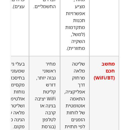
מציע
החשמליים.
עצים).
אפשרויות
תכנות
מתקדמות
(למשל,
השקיה
מחזורית).
מחשב
שליטה
מחיר
בעלי גינות
חכם
מלאה
ראשוני
שמעוניינים
(WiFi/BT)
מרחוק
גבוה יותר,
בחיסכון
דרך
דורש
מקסימלי,
אפליקציה,
קליטת
נוחות
התאמה
WiFi יציבה
אולטימטיבית
אוטומטית
בגינה או
ושליטה
של לוחות
קרבה
מלאה על
הזמנים
לטלפון
הגינה מכל
לפי תחזית
(בגרסת
מקום.