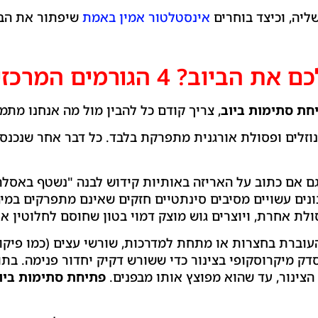
ליה, וכיצד בוחרים
אינסטלטור אמין באמת
שיפתור את הב
? 4 הגורמים המרכזיים
חת סתימות ביוב
, צריך קודם כל להבין מול מה אנחנו מתמו
וזלים ופסולת אורגנית מתפרקת בלבד. כל דבר אחר שנכנס 
ם אם כתוב על האריזה באותיות קידוש לבנה "נשטף באסלה
נים עשויים מסיבים סינתטיים חזקים שאינם מתפרקים במים
לת אחרת, ויוצרים גוש מוצק דמוי בטון שחוסם לחלוטין א
עוברת בחצרות או מתחת למדרכות, שורשי עצים (כמו פיקו
דק מיקרוסקופי בצינור כדי ששורש דקיק יחדור פנימה. בת
צינור, עד שהוא מפוצץ אותו מבפנים.
פתיחת סתימות ביו