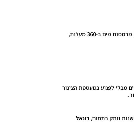
רונאל משתמש במערכת מתקדמת המזרימה מים בלחץ אדיר אל תוך הצנרת. דיזות מיוחדות מרססות מים ב-360 מעלות,
ים מבלי לפגוע במעטפת הצינור
ר.
רונאל