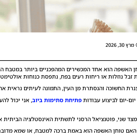
מרץ 30, 2026
ן האשפה הוא אחד המכשירים המהפכניים ביותר במטבח המו
 זבל נוזלות או ריחות רעים בפח, נתפסת כנוחות אולטימטי
צנרת החשוכה והנסתרת מן העין, התמונה לעיתים נראית אח
ום-יום לביצוע עבודות
פתיחת סתימות ביוב
, אני יכול לה
צד שני, פוטנציאל הרסני לתשתית האינסטלציה הביתית אם
האם טוחן האשפה הוא באמת ברכה למטבח, או שמא מדובר