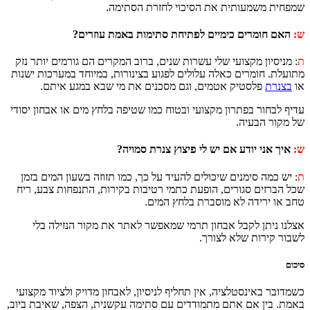
משמעותית את הסיכוי לחזרת הסתימה.
ומרים כימיים לפתיחת סתימות באמת עוזרים?
ון מקצועי שלי עשרות שנים, ברוב המקרים הם גורמים יותר נזק
חומרים כאלה עלולים לפגוע בצינורות, במיוחד במערכות ישנות
פלסטיק אטמים, וגם מסכנים את מי שבא במגע איתם.
ור בפתרון מקצועי ובטוח כמו שטיפה בלחץ מים או אבחון יסודי
הבעיה.
י יודע אם יש לי פיצוץ צנרת סמויה?
ה סימנים שיכולים להעיד על כך, כמו תזוזה בשעון המים בזמן
ים סגורים, הופעת כתמי רטיבות בקירות, התנפחות צבע, ריח
רידה לא מוסברת בלחץ המים.
תן לקבל אבחון תרמי שמאפשר לאתר את מקור הנזילה בלי
רות שלא לצורך.
באינסטלציה, אין תחליף לניסיון, לאבחון מדויק ולציוד מקצועי
ין אם אתם מתמודדים עם סתימה עקשנית, הצפה, שאיבת ביוב,