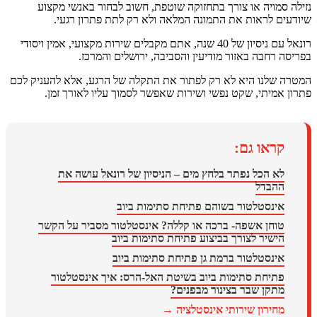
ויה או צורך בתחזוקה שוטפת, חשוב לבחור באנשי מקצוע
לראות את התמונה המלאה ולא רק לתת פתרון רגעי.
רונאל עם ניסיון של 40 שנה, אתם מקבלים שירות מקצועי, אמין ויסודי
חבה באזור מודיעין והסביבה, ירושלים והמרכז.
לנו היא לא רק לפתור את התקלה של הרגע, אלא להעניק לכם
יתי, שקט נפשי ושירות שאפשר לסמוך עליו לאורך זמן.
או גם:
 הכל נפתר בלחץ מים – הניסיון של רונאל עושה את
בדל
נסטלטור בשוהם פתיחת סתימות ביוב
חן אשפה- ברכה או קללה? אינסטלטור מסביר על הקשר
שיר לצורך בביצוע פתיחת סתימות ביוב
נסטלטור ברמת גן פתיחת סתימות ביוב
יחת סתימות ביוב בשיטת האל-הרס: איך אינסטלטור
קן שבר בצינור מבפנים?
ירון שירותי אינסטלציה →