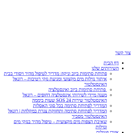
 הבית
ירותים שלנו
פתיחת סתימות ביוב וניקוז: מדריך לטיפול מהיר ויסודי בבית
איתור נזילות מים מקצועי ומניעת נזקי רטיבות – רונאל
האינסטלטור
פתיחת סתימות ביוב ואינסטלציה
מענה מיידי לשירותי אינסטלציה דחופים – רונאל
האינסטלטור שירות SOS 24 שעות ביממה
המדריך לפתיחת סתימה בכל סוגי האסלות
המדריך לפתיחת סתימה ותחזוקת צנרת במקלחת | רונאל
האינסטלטור מסביר
שאיבת הצפות מים מקצועית – טיפול מהיר בנזקי מים
ונזילות
ורי פעילות