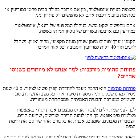
יית אינסטלציה, בין אם מדובר בנזילה בבית פרטי במודיעין או
יוב מורכבת אתם לא מחפשים רק פתרון זמני.
ים שקט נפשי. בניהולו המקצועי של רונאל, אינסטלטור
 עם ארבעה עשורים של ניסיון אמיתי בשטח.
רך צוותים מיומן שנותן מענה מקצועי, מהיר ואמין. נשתדל
זור המרכז.
תימות מורכבות: למה אנחנו לא מוותרים כשניסו
תימות
היא הרבה מעבר להחדרת קפיץ פשוט לצינור. ב־40 שנות
מדנו שכל סתימה מספרת סיפור אחר על מצב התשתית, סוג
במערכת והבעיה האמיתית שמסתתרת מאחוריה.
י שמתחילים לעבוד, אנחנו מבצעים אבחון יסודי באמצעות
יב אופטי. כך ניתן לזהות חדירת שורשים, שקיעת קווים,
מגבונים, שומנים, אבנית או כל גורם אחר שחוסם את זרימת
רים המורכבים שטיפלנו בהם לאחרונה, נקראנו לפתוח סתימה