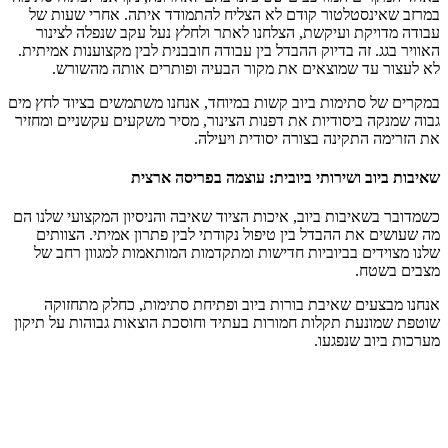
אינסטלטור קודם לא הצליח להתמודד איתה. אחרי שעות של
ויקת ועיקשת, הצלחנו לאתר ולחלץ נעל עקב שנפלה לצינור
גג. זה בדיוק ההבדל בין עבודה חובבנית לבין מקצוענות אמיתית.
ר עד שמוצאים את מקור הבעיה ופותרים אותה מהשורש.
ל סתימות ביוב קשות במיוחד, אנחנו משתמשים בציוד לחץ מים
קה ביסודיות את דפנות הצינור, מסיר משקעים עקשניים ומחזיר
ה התקינה בצורה יסודית ויעילה.
יוב ושירותי ביובית: עוצמה בפריסה ארצית
בשאיבות ביוב, איכות הציוד שאיבה והניסיון המקצועי שלנו הם
ם את ההבדל בין טיפול נקודתי לבין פתרון אמיתי. הצוותים
ידים בביוביות חדישות ומתקדמות המותאמות למגוון רחב של
שטח.
צעים שאיבת בורות ביוב ופתיחת סתימות, כחלק מתחזוקה
ונעת תקלות חמורות בעתיד וחוסכת הוצאות גבוהות על תיקון
יוב שנפגעו.