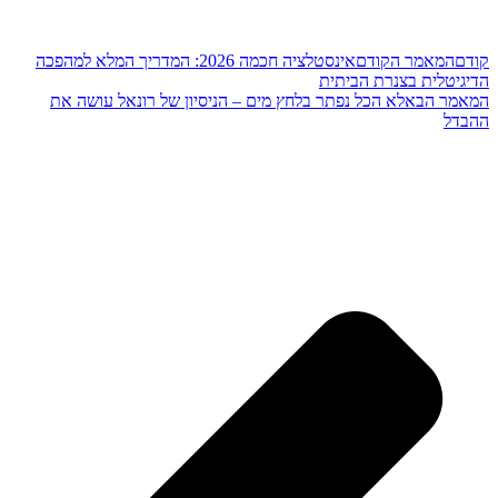
מר הקודם
אינסטלציה חכמה 2026: המדריך המלא למהפכה
ת בצנרת הביתית
הבא
לא הכל נפתר בלחץ מים – הניסיון של רונאל עושה את