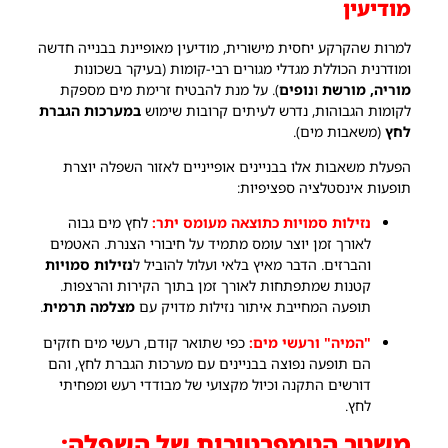
מודיעין
למרות שהקרקע יחסית מישורית, מודיעין מאופיינת בבנייה חדשה
ומודרנית הכוללת מגדלי מגורים רבי-קומות (בעיקר בשכונות
מוריה, מורשת
ו
נופים
). על מנת להבטיח זרימת מים מספקת
לקומות הגבוהות, נדרש לעיתים קרובות שימוש
במערכות הגברת
לחץ
(משאבות מים).
הפעלת משאבות אלו בבניינים אופייניים לאזור השפלה יוצרת
תופעות אינסטלציה ספציפיות:
נזילות
סמויות כתוצאה מעומס יתר:
לחץ מים גבוה
לאורך זמן יוצר עומס מתמיד על חיבורי הצנרת. האטמים
והברזים. הדבר מאיץ בלאי ועלול להוביל ל
נזילות סמויות
קטנות שמתפתחות לאורך זמן בתוך הקירות והרצפות.
תופעה המחייבת איתור נזילות מדויק עם
מצלמה תרמית
.
"המיה" ורעשי מים:
כפי שתואר קודם, רעשי מים חזקים
הם תופעה נפוצה בבניינים עם מערכות הגברת לחץ, והם
דורשים התקנה וכיול מקצועי של מבודדי רעש ומפחיתי
לחץ.
משטר הטמפרטורות של השפלה: