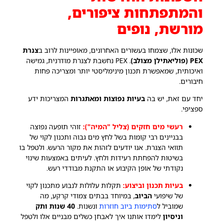
והמתפתחות ציפורים,
מורשת, נופים
שכונות אלו, שצמחו בעשורים האחרונים, מאופיינות לרוב ב
צנרת
PEX (פוליאתילן מצולב)
. PEX נחשבת לצנרת מודרנית, גמישה
ואיכותית, שמאפשרת תכנון מינימליסטי יותר ומצריכה פחות
חיבורים.
יחד עם זאת, יש בה
בעיות נפוצות ומאתגרות
המצריכות ידע
ספציפי.
רעשי מים חזקים (צליל "המיה"):
זוהי תופעה נפוצה
בבניינים רבי קומות בשל לחץ מים גבוה ותכנון לקוי של
תוואי הצנרת. אנו יודעים לזהות את מקור הרעש. ולטפל בו
בשיטות להפחתת רעידות ולחץ. לעיתים באמצעות שינוי
נקודתי של אופן הקיבוע או התקנת מבודדי רעש.
בעיות תכנון וביצוע:
תקלות עלולות לנבוע מתכנון לקוי
של שיפועי
הביוב
, במיוחד בבתים צמודי קרקע, מה
שמוביל ל
סתימות ביוב חוזרות
ונשנות.
40 שנות ותק
וניסיון
לימדו אותנו איך לאבחן כשלים מבניים אלו ולטפל