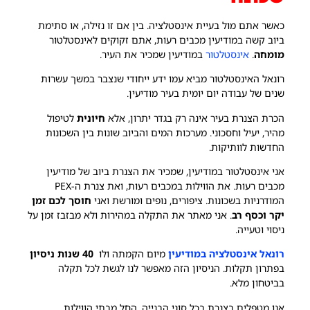
כאשר אתם מול בעיית אינסטלציה. בין אם זו נזילה, או סתימת
ביוב קשה במודיעין מכבים רעות, אתם זקוקים לאינסטלטור
מומחה
.
אינסטלטור
במודיעין שמכיר את העיר.
רונאל האינסטלטור מביא עמו ידע ייחודי שנצבר במשך עשרות
שנים של עבודה יום יומית בעיר מודיעין.
הכרת הצנרת בעיר אינה רק בגדר יתרון, אלא
חיונית
לטיפול
מהיר, יעיל וחסכוני. מערכות המים והביוב שונות בין השכונות
החדשות לוותיקות.
אני אינסטלטור במודיעין, שמכיר את הצנרת ביוב של מודיעין
מכבים רעות. את הווילות במכבים רעות, ואת צנרת ה-PEX
המודרניות בשכונות. ציפורים, נופים ומורשת ואני
חוסך לכם זמן
יקר וכסף רב
. אני מאתר את התקלה במהירות ולא מבזבז זמן על
ניסוי וטעייה.
רונאל אינסטלציה במודיעין
מיום הקמתה ולו
40 שנות ניסיון
בפתרון תקלות. הניסיון הזה מאפשר לנו לגשת לכל תקלה
בביטחון מלא.
אנו מטפלים בצנרת בכל סוגי הבנייה. החל מבתי הווילות