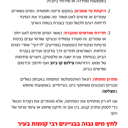
באמצעות ספירלה או שירותי ביובית.
היקוות מי שפכים
:
במקום זרימה חופשית. המים נשארים
עומדים או זורמים לאט מאוד. מה שמגביר את הסיכוי
לריחות רעים ולכשל מבני בצנרת בטווח הארוך.
חדירת שורשים מוגברת:
כאשר המים זורמים לאט יותר
או עומדים. זה מעודד צמחייה ובעיקר שורשי עצים בגינות
פרטיות וציבוריות (הנפוצות במודיעין) "לרדוף" אחרי המים
והלחות. השורשים חודרים דרך סדקים זעירים בצנרת
הביוב (במיוחד צנרת ישנה או פלסטיק), ויוצרים סתימות
של ממש. הדורשות
צילום קו ביוב
ואף חיתוך וכירסום
שורשים בביוב.
פתרון מומחה:
רונאל האינסטלטור מתמחה באבחון כשלים
מבניים הנובעים משיפועי ביוב בעייתיים. באמצעות שימוש
ב
מצלמה
.
אנו לא רק פותחים את הסתימה, אלא מאתרים את נקודת הכשל
כדי לספק פתרון קבוע. בין אם זה תיקון שיפוע או ציפוי פנימי של
הקו.
לחץ מים גבוה בבניינים רבי קומות בעיר