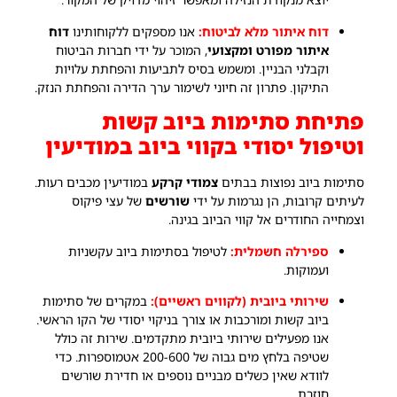
דוח איתור מלא לביטוח:
אנו מספקים ללקוחותינו
דוח
איתור מפורט ומקצועי
, המוכר על ידי חברות הביטוח
וקבלני הבניין. ומשמש בסיס לתביעות והפחתת עלויות
התיקון. פתרון זה חיוני לשימור ערך הדירה והפחתת הנזק.
פתיחת סתימות ביוב קשות
וטיפול יסודי בקווי ביוב במודיעין
סתימות ביוב נפוצות בבתים
צמודי קרקע
במודיעין מכבים רעות.
לעיתים קרובות, הן נגרמות על ידי
שורשים
של עצי פיקוס
וצמחייה החודרים אל קווי הביוב בגינה.
ספירלה חשמלית:
לטיפול בסתימות ביוב עקשניות
ועמוקות.
שירותי ביובית (לקווים ראשיים):
במקרים של סתימות
ביוב קשות ומורכבות או צורך בניקוי יסודי של הקו הראשי.
אנו מפעילים שירותי ביובית מתקדמים. שירות זה כולל
שטיפה בלחץ מים גבוה של 200-600 אטמוספרות. כדי
לוודא שאין כשלים מבניים נוספים או חדירת שורשים
חוזרת.