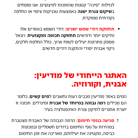
לנזילות "סיכה" קטנות שהופכות לפיצוצים. אנו מומחים
ב
שיקום צנרת ישנה
באמצעות טכניקות ציפוי או החלפה
נקודתית ממוקדת.
תחזוקת דודי שמש ישנים:
דודי השמש באזורים אלו
ותיקים יותר ודורשים
תחזוקה תכופה ומקצועית
. רונאל
מספק פתרונות יעילים לטווח ארוך, כולל החלפת חלקים,
ניקוי אבנית יסודי והתקנת דודים חדשים.
האתגר הייחודי של מודיעין:
אבנית, וקורוזיה.
המים באזור מודיעין מכבים רעות נחשבים ל
מים קשים
, כלומר
הם מכילים
רמה גבוהה במיוחד של אבנית
ומינרלים. תכונה זו
יוצרת אתגרים לתיקון צנרת האינסטלציה בעיר:
פגיעה בגופי חימום:
הרמה הגבוהה של האבנית מצטברת
במהירות על גופי החימום בדודים חשמליים ובמכונות
כביסה, מקטינה את יעילותם, מאריכה את זמן החימום