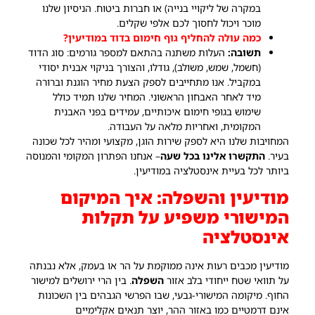
במקרה של ליקויי בנייה) או חברות ביטוח. הניסיון שלנו
מוכר ויכול לחסוך לכם אלפי שקלים.
כמה עולה להחליף גוף חימום בדוד במודיעין?
תשובה:
העלות משתנה בהתאם למספר גורמים: סוג הדוד
(חשמל, שמש, משולב), גודלו, והצורך בניקוי אבנית יסודי
במקביל. אנו מתחייבים לספק הצעת מחיר הוגנת וברורה
מיד לאחר האבחון הראשוני. המחיר שלנו תמיד כולל
שימוש בגופי חימום איכותיים, עמידים בפני האבנית
המקומית, ואחריות מלאה על העבודה.
המחויבות שלנו היא לספק שירות הוגן, מקצועי ומהיר לכל שכונה
בעיר.
התקשרו אלינו בכל שעה
– אנחנו הפתרון המקומי והמנוסה
ביותר לכל בעיית אינסטלציה במודיעין.
מודיעין והשפלה: איך המיקום
המישורי משפיע על תקלות
אינסטלציה
מודיעין מכבים רעות אינה ממוקמת על הר או בעמק, אלא נבנתה
על תוואי שטח ייחודי בלב אזור
השפלה
. בין הרי ירושלים למישור
החוף. מיקומה המישורי-גבעי, שבו הפרשי הגבהים בין השכונות
אינם דרמטיים כמו באזור ההר, יוצר תנאים אקלימיים