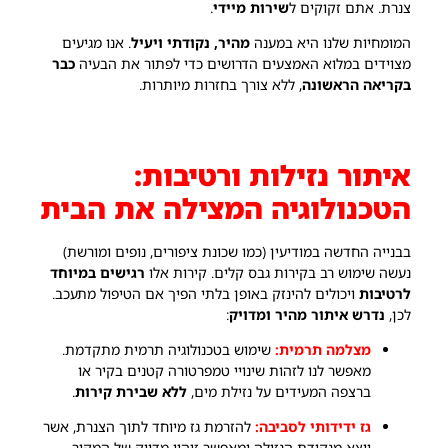
צנרת. אתם זקוקים ל
שירות מיידי
.
המומחיות שלנו היא במענה
מהיר, נקודתי ויעיל
. אנו מגיעים
מצוידים במלוא האמצעים הדרושים כדי לפתור את הבעיה
כבר
בקריאה הראשונה
, ללא צורך בחזרות מיותרות.
איתור נזילות ורטיבות:
הטכנולוגיה המצילה את הבית
בבנייה החדשה במודיעין (כמו שכונת ציפורים, נופים ומורשת)
נעשה שימוש רב בקירות גבס קלים. קירות אלו
רגישים במיוחד
לרטיבות
ויכולים להינזק באופן בלתי הפיך אם הטיפול מתעכב.
לכן,
נדרש איתור מהיר ומדויק
:
מצלמה תרמית:
שימוש בטכנולוגיה תרמית מתקדמת.
מאפשר לנו לזהות שינויי טמפרטורה קטנים בקיר או
ברצפה המעידים על נזילת מים,
ללא שבירת קירות
.
גז ידידותי לסביבה:
להזרמת גז מיוחד לתוך הצנרת, אשר
יוצא מנקודת הנזילה ומאפשר זיהוי מדויק של המקור.