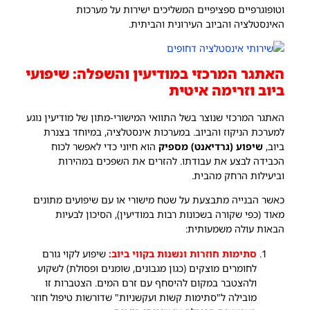
וטופוגרפיים ספציפיים המשליכים ישירות על מערכות
האינסטלציה והביוב העירונית והביתית.
האתגר המרכזי במודיעין והשפלה: שיפועי
ביוב וזרימה איטית
האתגר המרכזי שנוצר בשל התוואי המישורי-מתון של מודיעין נוגע
למערכת הניקוז והביוב. במערכות אינסטלציה, במיוחד בצנרת
ביוב,
שיפוע (גרדיאנט) מספיק
הוא חיוני כדי לאפשר לכוח
הכבידה לבצע את עבודתו. להזרים את השפכים במהירות
וביעילות הרחק מהבית.
כאשר הבנייה מתבצעת על שטח מישורי או עם שיפועים מתונים
מאוד (כפי שקורה בשכונות רבות במודיעין), הסיכון לבעיות
הבאות עולה משמעותית:
סתימות חוזרות ונשנות בקווי ביוב:
שיפוע לקוי גורם
לחומרים מוצקים (כגון מגבונים, שומנים ופסולת) לשקוע
ולהצטבר במקום להיסחף עם זרם המים. הצטברות זו
מובילה ל"סתימות קשות ועקשניות" שדורשות טיפול חוזר