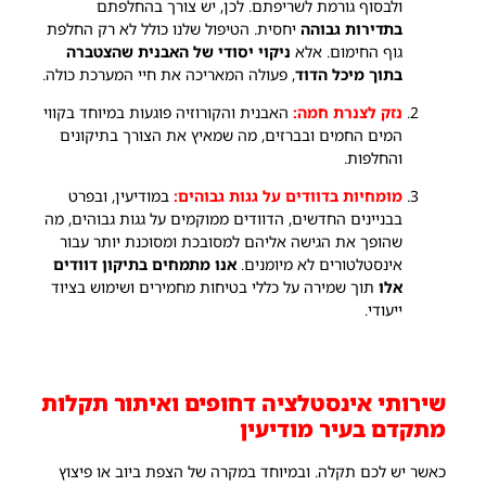
ולבסוף גורמת לשריפתם. לכן, יש צורך בהחלפתם
בתדירות גבוהה
יחסית. הטיפול שלנו כולל לא רק החלפת
גוף החימום. אלא
ניקוי יסודי של האבנית שהצטברה
בתוך מיכל הדוד
, פעולה המאריכה את חיי המערכת כולה.
נזק לצנרת חמה:
האבנית והקורוזיה פוגעות במיוחד בקווי
המים החמים ובברזים, מה שמאיץ את הצורך בתיקונים
והחלפות.
מומחיות בדוודים על גגות גבוהים:
במודיעין, ובפרט
בבניינים החדשים, הדוודים ממוקמים על גגות גבוהים, מה
שהופך את הגישה אליהם למסובכת ומסוכנת יותר עבור
אינסטלטורים לא מיומנים.
אנו מתמחים בתיקון דוודים
אלו
תוך שמירה על כללי בטיחות מחמירים ושימוש בציוד
ייעודי.
שירותי אינסטלציה דחופים ואיתור תקלות
מתקדם בעיר מודיעין
כאשר יש לכם תקלה. ובמיוחד במקרה של הצפת ביוב או פיצוץ