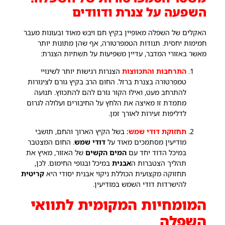
השפעה על צנרת ודוודים
האקלים של השפלה מאופיין בקיץ חם ויבש מאוד ובעונות מעבר
חמימות יחסית. תנודות הטמפרטורה, אף שהן מתונות יותר
מאשר באזורי המדבר, עדיין משפיעות על תשתיות הצנרת:
התרחבות והתכווצות
הצנרות רגישות יותר לשינויי
טמפרטורה בצנרת ברזל. החום הרב בקיץ גורם לצינורות
להתרחב מעט, ואילו הקור גורם להם להתכווץ. תנועה
מתמדת זו מאיצה את הלחץ על החיבורים ועלולה לגרום
לדליפות זעירות לאורך זמן.
תחזוקת דודי שמש:
בשל הקיץ הארוך והחם, תושבי
מודיעין מסתמכים מאוד על
דודי שמש
. החום המצטבר
במיכל הדוד יחד עם
המים הקשים
של האזור, מאיץ את
תהליך הצטברות ה
אבנית
במיכל ובגופי החימום. לכן,
תחזוקה מקצועית הכוללת ניקוי אבנית יסודי היא
קריטית
להישרדות דודי השמש במודיעין.
המומחיות המקומית לתוואי
השפלה