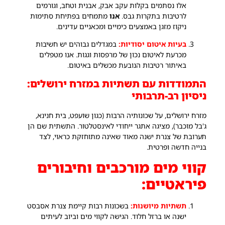
אלו נסתמים בקלות עקב אבק, אבנית וטחב, וגורמים
לרטיבות בתקרות גבס.
אנו
מתמחים בפתיחת סתימות
ניקוז מזגן באמצעים כימיים ומכאניים עדינים.
בעיות איטום יסודיות:
במגדלים גבוהים יש חשיבות
מכרעת לאיטום נכון של מרפסות וגגות. אנו מטפלים
באיתור רטיבות הנובעת מכשלים באיטום.
התמודדות עם תשתיות במזרח ירושלים:
ניסיון רב-תרבותי
מזרח ירושלים, על שכונותיה הרבות (כגון שועפט, בית חנינא,
ג'בל מוכבר), מציגה אתגר ייחודי לאינסטלטור. התשתית שם הן
תערובת של צנרת ישנה מאוד שאינה מתוחזקת כראוי, לצד
בנייה חדשה ופרטית.
קווי מים מורכבים וחיבורים
פיראטיים:
תשתיות מיושנות:
בשכונות רבות קיימת צנרת אסבסט
ישנה או ברזל חלוד. הגישה לקווי מים וביוב לעיתים