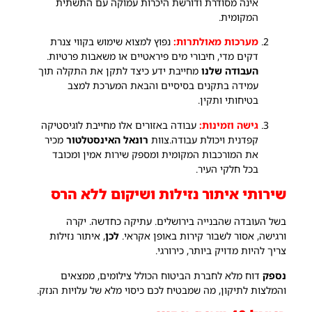
אינה מסודרת ודורשת היכרות עמוקה עם התשתית
המקומית.
מערכות מאולתרות:
נפוץ למצוא שימוש בקווי צנרת
דקים מדי, חיבורי מים פיראטיים או משאבות פרטיות.
העבודה שלנו
מחייבת ידע כיצד לתקן את התקלה תוך
עמידה בתקנים בסיסיים והבאת המערכת למצב
בטיחותי ותקין.
גישה וזמינות:
עבודה באזורים אלו מחייבת לוגיסטיקה
קפדנית ויכולת עבודה.צוות
רונאל האינסטלטור
מכיר
את המורכבות המקומית ומספק שירות אמין ומכובד
בכל חלקי העיר.
שירותי איתור נזילות ושיקום ללא הרס
בשל העובדה שהבנייה בירושלים. עתיקה כחדשה. יקרה
ורגישה, אסור לשבור קירות באופן אקראי.
לכן
, איתור נזילות
צריך להיות מדויק ביותר, כירורגי.
נספק
דוח מלא לחברת הביטוח הכולל צילומים, ממצאים
והמלצות לתיקון, מה שמבטיח לכם כיסוי מלא של עלויות הנזק.