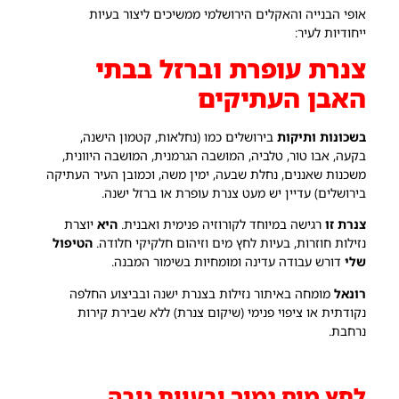
אופי הבנייה והאקלים הירושלמי ממשיכים ליצור בעיות
ייחודיות לעיר:
צנרת עופרת וברזל בבתי
האבן העתיקים
בשכונות ותיקות
בירושלים כמו (נחלאות, קטמון הישנה,
בקעה, אבו טור, טלביה, המושבה הגרמנית, המושבה היוונית,
משכנות שאננים, נחלת שבעה, ימין משה, וכמובן העיר העתיקה
בירושלים) עדיין יש מעט צנרת עופרת או ברזל ישנה.
צנרת זו
רגישה במיוחד לקורוזיה פנימית ואבנית.
היא
יוצרת
נזילות חוזרות, בעיות לחץ מים וזיהום חלקיקי חלודה.
הטיפול
שלי
דורש עבודה עדינה ומומחיות בשימור המבנה.
רונאל
מומחה באיתור נזילות בצנרת ישנה ובביצוע החלפה
נקודתית או ציפוי פנימי (שיקום צנרת) ללא שבירת קירות
נרחבת.
לחץ מים נמוך ובעיות גובה