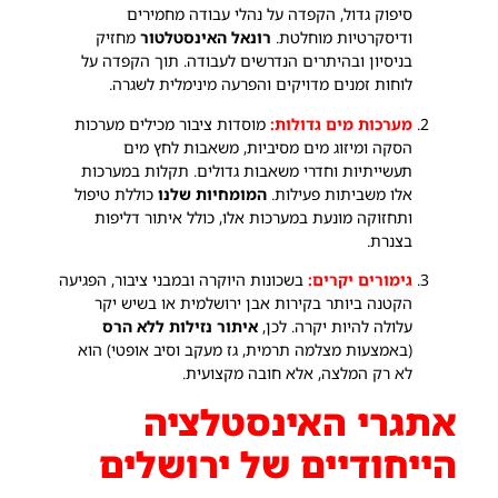
סיפוק גדול, הקפדה על נהלי עבודה מחמירים
ודיסקרטיות מוחלטת.
רונאל האינסטלטור
מחזיק
בניסיון ובהיתרים הנדרשים לעבודה. תוך הקפדה על
לוחות זמנים מדויקים והפרעה מינימלית לשגרה.
מערכות מים גדולות:
מוסדות ציבור מכילים מערכות
הסקה ומיזוג מים מסיביות, משאבות לחץ מים
תעשייתיות וחדרי משאבות גדולים. תקלות במערכות
אלו משביתות פעילות.
המומחיות שלנו
כוללת טיפול
ותחזוקה מונעת במערכות אלו, כולל איתור דליפות
בצנרת.
גימורים יקרים:
בשכונות היוקרה ובמבני ציבור, הפגיעה
הקטנה ביותר בקירות אבן ירושלמית או בשיש יקר
עלולה להיות יקרה. לכן,
איתור נזילות ללא הרס
(באמצעות מצלמה תרמית, גז מעקב וסיב אופטי) הוא
לא רק המלצה, אלא חובה מקצועית.
אתגרי האינסטלציה
הייחודיים של ירושלים