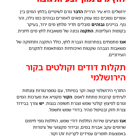
ירושלים היא עיר הררית
הדבר
גורם לשינויים בלחץ המים בין
אזורים נמוכים כמו עמק רפאים לאזורים גבוהים כמו גילה, והר
נוף. בניינים
גבוהים
סובלים תדיר מלחץ מים ירוד, בעיקר
בקומות העליונות.
התקנה
נכונה של משאבות לחץ מים חיונית.
אנו
מתמחים בפתרונות הגברת לחץ, כולל התקנה ותחזוקה של
משאבות הגבהה שקטות ואיכותיות המותאמות לתקנים
העירוניים.
תקלות דודים וקולטים בקור
הירושלמי
החורף הירושלמי קשה וקר במיוחד, עם טמפרטורות צונחות
לעיתים קרובות מתחת לאפס.
הקור
מקפיא את מערכות המים
וגורם לפיצוץ קולטי שמש וצנרת חשופה בגגות.
יש
צורך בבידוד
צנרת חזק ובטיפול מהיר בדודי שמש וחשמל.
אנו
מציעים שירות החלפת דודי שמש, החלפת גופי חימום
שרופים עקב אבנית במים, ובידוד מקצועי של צינורות
באמצעות חומרים עמידים לקרינת UV וקור.