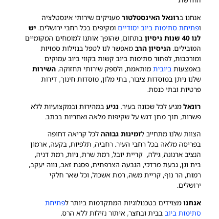
אנחנו ב
רונאל האינסטלטור
מעניקים שירותי אינסטלציה
ו
פתיחת סתימות ביוב יסודיים
ומקיפים בכל רחבי ירושלים.
יש
לנו 40 שנות ניסיון
בתחום, שהופך אותנו למומחים המקומיים
המובילים.
הניסיון הרב
מאפשר לנו לטפל בנזילות סמויות
ומורכבות, לפתור סתימות ביוב קשות בקווי ביוב עמוקים
באמצעות
ביובית
מותאמת, ולספק שירותי תחזוקה.
השירות
שלנו ניתן במוסדות ציבור, בתי מלון, מוסדות חינוך, דירות
פרטיות ובתי כנסת.
רונאל
מגיע לכל שכונה בעיר.
נגיע
במהירות ובמקצועיות ללא
פשרות, תוך מתן דגש על שקיפות מלאה ואחריות בכתב.
הצוות שלנו מתחייב ל
זמינות גבוהה
לכל קריאה דחופה
בפריסה מלאה בכל רחבי העיר. רחביה, תלפיות, בקעה, ארמון
הנציב ארנונה, גילה, קריית יובל, רמת שרת, ניות, רמת דניה,
בית וגן, גבעת מרדכי, הגבעה הצרפתית, פסגת זאב, נווה יעקב,
רמות, הר נוף, קריית משה, רמת אשכול, וכל שאר חלקי
ירושלים.
אנחנו
מצוידים בטכנולוגיות המתקדמות ביותר ל
פתיחת
סתימות ביוב
בבית ובחצר, איתור נזילות ללא הרס.