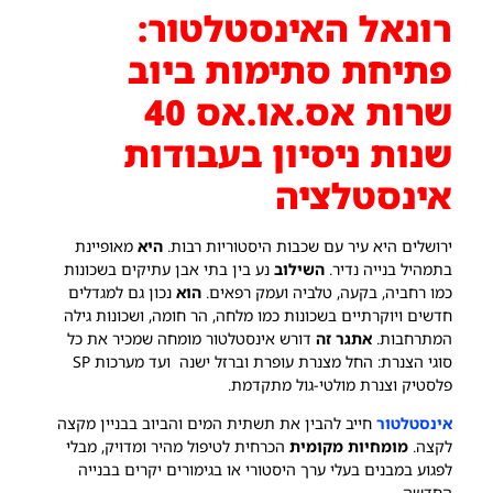
רונאל האינסטלטור:
פתיחת סתימות ביוב
שרות אס.או.אס 40
שנות ניסיון בעבודות
אינסטלציה
ירושלים היא עיר עם שכבות היסטוריות רבות.
היא
מאופיינת
בתמהיל בנייה נדיר.
השילוב
נע בין בתי אבן עתיקים בשכונות
כמו רחביה, בקעה, טלביה ועמק רפאים.
הוא
נכון גם למגדלים
חדשים ויוקרתיים בשכונות כמו מלחה, הר חומה, ושכונות גילה
המתרחבות.
אתגר זה
דורש אינסטלטור מומחה שמכיר את כל
סוגי הצנרת: החל מצנרת עופרת וברזל ישנה ועד מערכות SP
פלסטיק וצנרת מולטי-גול מתקדמת.
אינסטלטור
חייב להבין את תשתית המים והביוב בבניין מקצה
לקצה.
מומחיות מקומית
הכרחית לטיפול מהיר ומדויק, מבלי
לפגוע במבנים בעלי ערך היסטורי או בגימורים יקרים בבנייה
החדשה.