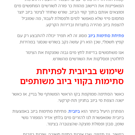
המאפיינות את היישוב מהוות כר פורה לשורשים המחפשים מים
ומוצאים אותם בתוך קווי הביוב. שורש שחודר לצינור ביוב יוצר
מחסום פיזי שלא מאפשר למים ולפסולת לעבור, מה שמוביל
להצפת ביוב מהירה בחצרות ובדירות הקרקע.
פתיחת סתימות ביוב
מסוג זה לא תמיד יכולה להתבצע רק עם
קפיץ חשמלי, שכן הוא רק עושה נקב בשורש שנסגר במהירות.
אנו משתמשים בדיזות לחץ מים גבוה שמנקות את הצינור
לחלוטין ומסלקות את השורשים מהשורש.
שימוש בביובית לפתיחת
סתימות בקווי ביוב משותפים
כאשר הסתימה ממוקמת בקו הראשי המשותף של בניין, או כאשר
ישנה הצפת מי ביוב בחניון תת-קרקעי.
הפתרון היעיל ביותר הוא
ביובית
. פתיחת סתימות ביוב באמצעות
ביובית שמאפשרת לנו להזרים מים בלחץ אדיר המפורר גושי
שומן, סבון ופסולת מוצקה שהצטברה בצינור.
ביישוב גני תקווה, שבו איכות החיים חשובה, שירות ביובית