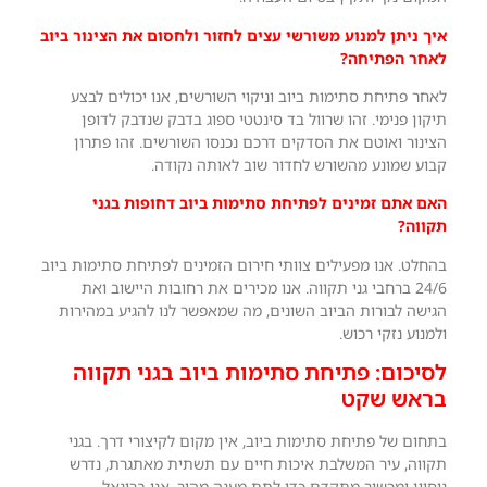
איך ניתן למנוע משורשי עצים לחזור ולחסום את הצינור ביוב
לאחר הפתיחה?
לאחר פתיחת סתימות ביוב וניקוי השורשים, אנו יכולים לבצע
תיקון פנימי. זהו שרוול בד סינטטי ספוג בדבק שנדבק לדופן
הצינור ואוטם את הסדקים דרכם נכנסו השורשים. זהו פתרון
קבוע שמונע מהשורש לחדור שוב לאותה נקודה.
האם אתם זמינים לפתיחת סתימות ביוב דחופות בגני
תקווה?
בהחלט. אנו מפעילים צוותי חירום הזמינים לפתיחת סתימות ביוב
24/6 ברחבי גני תקווה. אנו מכירים את רחובות היישוב ואת
הגישה לבורות הביוב השונים, מה שמאפשר לנו להגיע במהירות
ולמנוע נזקי רכוש.
לסיכום: פתיחת סתימות ביוב בגני תקווה
בראש שקט
בתחום של פתיחת סתימות ביוב, אין מקום לקיצורי דרך. בגני
תקווה, עיר המשלבת איכות חיים עם תשתית מאתגרת, נדרש
ניסיון ומכשור מתקדם כדי לתת מענה מהיר. אנו ברונאל