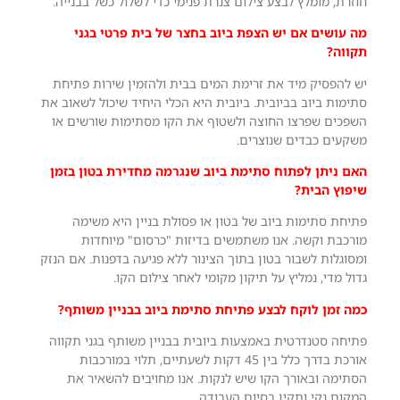
חוזרת, מומלץ לבצע צילום צנרת פנימי כדי לשלול כשל בבנייה.
מה עושים אם יש הצפת ביוב בחצר של בית פרטי בגני
תקווה?
יש להפסיק מיד את זרימת המים בבית ולהזמין שירות פתיחת
סתימות ביוב בביובית. ביובית היא הכלי היחיד שיכול לשאוב את
השפכים שפרצו החוצה ולשטוף את הקו מסתימות שורשים או
משקעים כבדים שנוצרים.
האם ניתן לפתוח סתימת ביוב שנגרמה מחדירת בטון בזמן
שיפוץ הבית?
פתיחת סתימות ביוב של בטון או פסולת בניין היא משימה
מורכבת וקשה. אנו משתמשים בדיזות "כרסום" מיוחדות
ומסוגלות לשבור בטון בתוך הצינור ללא פגיעה בדפנות. אם הנזק
גדול מדי, נמליץ על תיקון מקומי לאחר צילום הקו.
כמה זמן לוקח לבצע פתיחת סתימת ביוב בבניין משותף?
פתיחה סטנדרטית באמצעות ביובית בבניין משותף בגני תקווה
אורכת בדרך כלל בין 45 דקות לשעתיים, תלוי במורכבות
הסתימה ובאורך הקו שיש לנקות. אנו מחויבים להשאיר את
המקום נקי ותקין בסיום העבודה.