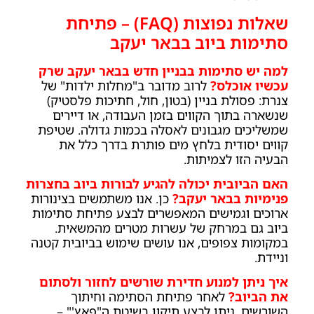
שאלות נפוצות (FAQ) – פתיחת
סתימות ביוב בבאר יעקב
למה יש סתימות בבניין חדש בבאר יעקב שרק
עכשיו אוכלס?
לרוב מדובר ב"מחלות ילדות" של
צנרת: פסולת בניין (בטון, חול, חתיכות פלסטיק)
שנשארה בתוך הקווים בזמן העבודה, או דיירים
שמשליכים מגבונים לאסלה בכמות גדולה. שטיפת
קווים יסודית בלחץ מים פותרת בדרך כלל את
הבעיה הזו לצמיתות.
האם הביובית יכולה להגיע לבורות ביוב בחצרות
פנימיות בבאר יעקב?
כן. אנו משתמשים בצינורות
ארוכים וגמישים המאפשרים לבצע פתיחת סתימות
ביוב גם במרחק של עשרות מטרים מהמשאית.
במקומות צפופים, אנו עושים שימוש בביובית קטנה
וניידת.
איך ניתן למנוע חדירת שורשים לחזור ולסתום
את הביוב?
לאחר פתיחת הסתימה וחיתוך
השורשים, ניתן לבצע תיקון בשיטת ה"פאץ'" –