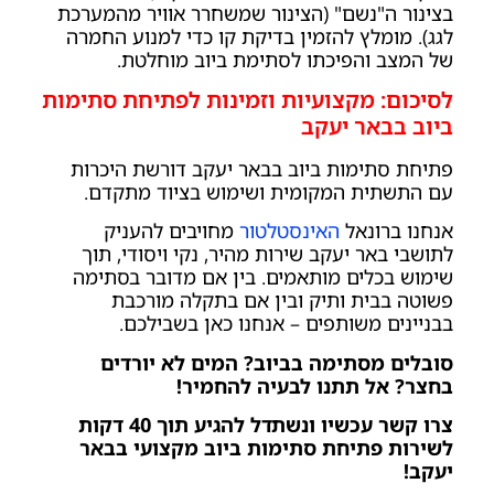
בצינור ה"נשם" (הצינור שמשחרר אוויר מהמערכת
לגג). מומלץ להזמין בדיקת קו כדי למנוע החמרה
של המצב והפיכתו לסתימת ביוב מוחלטת.
לסיכום: מקצועיות וזמינות לפתיחת סתימות
ביוב בבאר יעקב
פתיחת סתימות ביוב בבאר יעקב דורשת היכרות
עם התשתית המקומית ושימוש בציוד מתקדם.
אנחנו ברונאל
האינסטלטור
מחויבים להעניק
לתושבי באר יעקב שירות מהיר, נקי ויסודי, תוך
שימוש בכלים מותאמים. בין אם מדובר בסתימה
פשוטה בבית ותיק ובין אם בתקלה מורכבת
בבניינים משותפים – אנחנו כאן בשבילכם.
סובלים מסתימה בביוב? המים לא יורדים
בחצר? אל תתנו לבעיה להחמיר!
צרו קשר עכשיו ונשתדל להגיע תוך 40 דקות
לשירות פתיחת סתימות ביוב מקצועי בבאר
יעקב!