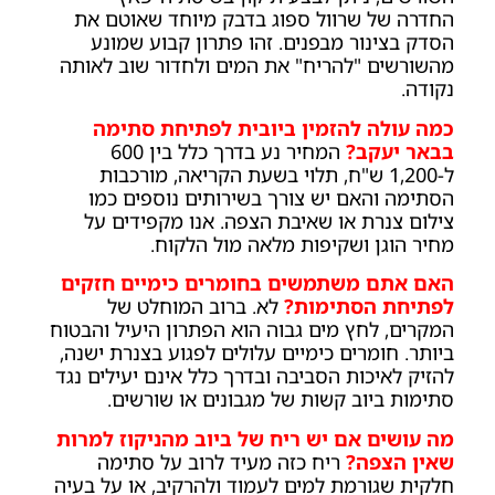
החדרה של שרוול ספוג בדבק מיוחד שאוטם את
הסדק בצינור מבפנים. זהו פתרון קבוע שמונע
מהשורשים "להריח" את המים ולחדור שוב לאותה
נקודה.
כמה עולה להזמין ביובית לפתיחת סתימה
בבאר יעקב?
המחיר נע בדרך כלל בין 600
ל-1,200 ש"ח, תלוי בשעת הקריאה, מורכבות
הסתימה והאם יש צורך בשירותים נוספים כמו
צילום צנרת או שאיבת הצפה. אנו מקפידים על
מחיר הוגן ושקיפות מלאה מול הלקוח.
האם אתם משתמשים בחומרים כימיים חזקים
לפתיחת הסתימות?
לא. ברוב המוחלט של
המקרים, לחץ מים גבוה הוא הפתרון היעיל והבטוח
ביותר. חומרים כימיים עלולים לפגוע בצנרת ישנה,
להזיק לאיכות הסביבה ובדרך כלל אינם יעילים נגד
סתימות ביוב קשות של מגבונים או שורשים.
מה עושים אם יש ריח של ביוב מהניקוז למרות
שאין הצפה?
ריח כזה מעיד לרוב על סתימה
חלקית שגורמת למים לעמוד ולהרקיב, או על בעיה