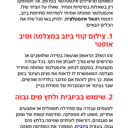
כשאתם מראיינים אינסטלטור בטלפון, אל תסתפקו
רק בשאלות בסיסיות ומחיר. שאלו על הציוד שלו.
אינסטלטור מומחה אמיתי לפתיחת סתימות ביוב,
דוגמת
רונאל אינסטלציה
, יחזיק בארסנל שלו את
הכלים הבאים:
1. צילום קווי ביוב במצלמה וסיב
אופטי
זהו השלב הראשון שנעשה במידה שחושבים או
מרגישים שיש צורך לאבחן את הקו. בכל עבודה
מקצועית. במקום לנחש, אינסטלטור מומחה מחדיר
מצלמה המאפשרת לו לראות את פנים הצינור בזמן
אמת. כך ניתן לזהות אם מדובר בחדירת שורשים,
שבר בצינור או הצטברות של פסולת בניין.
2. שימוש בביובית ולחץ מים גבוה
לפעמים עבודה עם ספירלה חשמלית או אמצעים
אחרים, פשוט לא מספיקה. סתימות קשות של שומן
או מגבונים, דורשות לעיתים שטיפה בלחץ מים
גבוה, בעזרת
ביובית
.
המפורר את הסתימה ומנקה