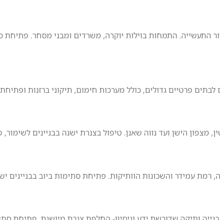
ר התעשייה. התמחות בוילות יוקרה, משרדים ומבני מסחר. פתיחת סתי
בתים פרטיים גדולים, כולל מערכות חימום, תיקוני ברזנות ופתיחת
ן, מצפון הישן ועד נווה שאנן. טיפול בצנרת ישנה בבניינים לשימור,
 רמת עמידר והשכונות הוותיקות. פתיחת סתימות ביוב בבניינים ישני
בנייה ותיקה שדורשת ידע וניסיון- החלפת צנרת מיושנת, פתיחת סתי