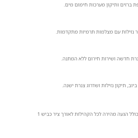
ת ברזים ותיקון מערכות חימום מים.
ור נזילות עם מצלמות תרמיות מתקדמות.
נרת חדשה ושירות חירום ללא המתנה.
ב, תיקון נזילות ושדרוג צנרת ישנה.
מסדרון ירושלים ומודיעין- מהכניסה לעיר הבירה ועד שוהם ובית שמש. שירות אינסטלציה ופתיחת סתימות ביוב מקצועי הכולל הגעה מהירה לכל הקהילות לאורך ציר כביש 1